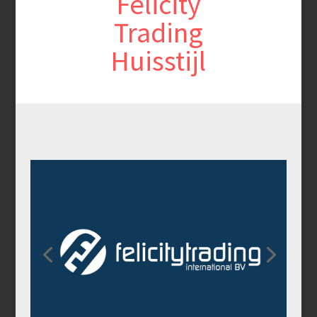
Felicity
Trading
Huisstijl